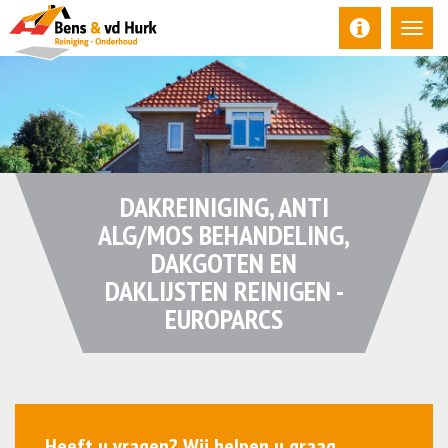
DAKREINIGING, ANTI
ALG/MOS BEHANDELING,
DAKGOTEN EN
DAKLIJSTEN REINIGEN -
EUROPARCS
Heeft u vragen? Wij helpen u graag.