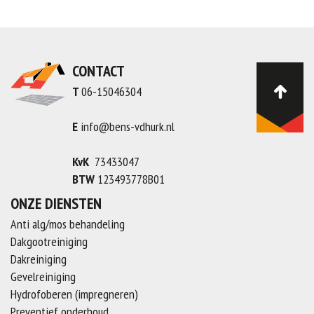
CONTACT
T
06-15046304
E
info@bens-vdhurk.nl
KvK
73433047
BTW
123493778B01
ONZE DIENSTEN
Anti alg/mos behandeling
Dakgootreiniging
Dakreiniging
Gevelreiniging
Hydrofoberen (impregneren)
Preventief onderhoud